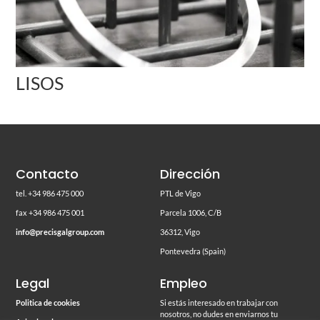
LISOS
Contacto
Dirección
tel. +34 986 475 000
PTL de Vigo
fax +34 986 475 001
Parcela 1006, C/B
info@precisgalgroup.com
36312, Vigo
Pontevedra (Spain)
Legal
Empleo
Politica de cookies
Si estás interesado en trabajar con
nosotros, no dudes en enviarnos tu