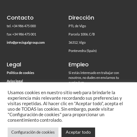
Contacto
Dirección
tel. +34 986 475 000
PTL de Vigo
fax +34 986 475 001
Parcela 1006, C/B
info@precisgalgroup.com
36312, Vigo
Pontevedra (Spain)
Legal
Empleo
Politica de cookies
Si estás interesado en trabajar con
nosotros, no dudes en enviarnos tu
Aviso legal
curriculum
a
empleo@precisgalgroup.com
Política de privacidad
Usamos cookies en nuestro sitio web para brindarle la
experiencia más relevante recordando sus preferencias y
Código de conducta
visitas repetidas. Al hacer clic en "Aceptar todo", acepta el
Memoria ambiental
uso de TODAS las cookies. Sin embargo, puede visitar
"Configuración de cookies" para proporcionar un
consentimiento controlado.
Aceptar todo
Configuración de cookies
© 2026 PrecisgalGroup