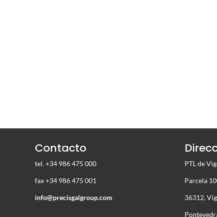
Contacto
Direc
tel. +34 986 475 000
PTL de Vi
fax +34 986 475 001
Parcela 10
info@precisgalgroup.com
36312, Vi
Pontevedra