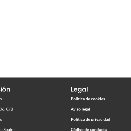
ción
Legal
go
Politica de cookies
06, C/B
Aviso legal
go
Política de privacidad
 (Spain)
Código de conducta