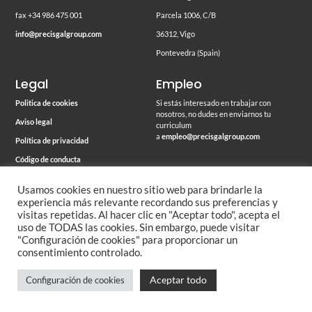
fax +34 986 475 001
Parcela 1006, C/B
info@precisgalgroup.com
36312, Vigo
Pontevedra (Spain)
Legal
Empleo
Politica de cookies
Si estás interesado en trabajar con
nosotros, no dudes en enviarnos tu
Aviso legal
curriculum
a
empleo@precisgalgroup.com
Política de privacidad
Código de conducta
Memoria ambiental
Usamos cookies en nuestro sitio web para brindarle la
experiencia más relevante recordando sus preferencias y
visitas repetidas. Al hacer clic en "Aceptar todo", acepta el
uso de TODAS las cookies. Sin embargo, puede visitar
© 2026 PrecisgalGroup
"Configuración de cookies" para proporcionar un
consentimiento controlado.
Aceptar todo
Configuración de cookies