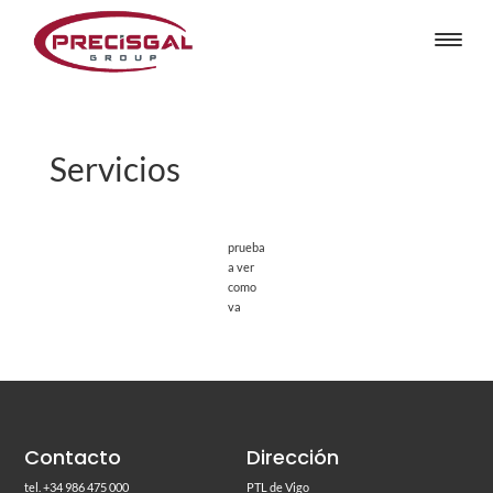
Servicios
prueba
a ver
como
va
Contacto
Dirección
tel. +34 986 475 000
PTL de Vigo